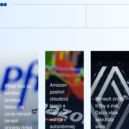
Amazon
Pfizer ťaží zo
posilnil
silného
cloudový
Renault zvýšil
predaja
biznis a
tržby a zisk,
liekov, no
dosiahol
Daciu však
vývoj nových
míľnik v
zabrzdila
terapií
autonómnej
silná
prináša riziká