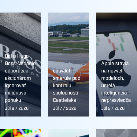
Boj o Hugo
Boss: Vedenie
Apple stavia
odporúča
easyJet
na nových
akcionárom
smeruje pod
modeloch,
ignorovať
kontrolu
umelá
miliónovú
spoločnosti
inteligencia
ponuku
Castlelake
nepresviedča
Júl 9 / 2026
Júl 7 / 2026
Júl 2 / 2026