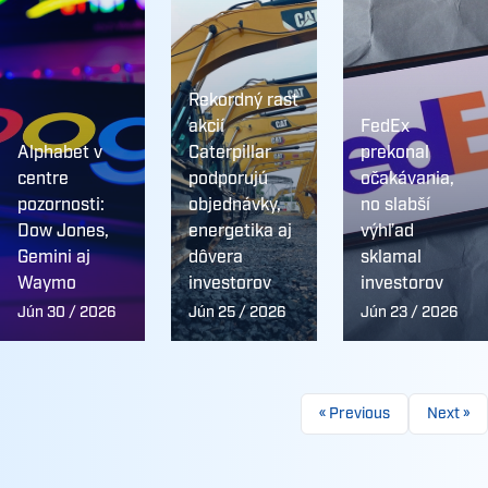
Rekordný rast
akcií
FedEx
Alphabet v
Caterpillar
prekonal
centre
podporujú
očakávania,
pozornosti:
objednávky,
no slabší
Dow Jones,
energetika aj
výhľad
Gemini aj
dôvera
sklamal
Waymo
investorov
investorov
Jún 30 / 2026
Jún 25 / 2026
Jún 23 / 2026
« Previous
Next »