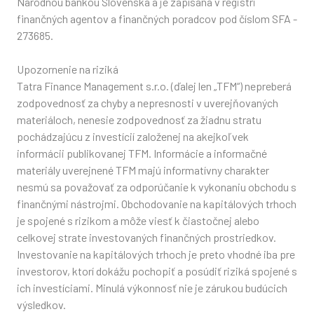
Národnou bankou Slovenska a je zapísaná v registri
finančných agentov a finančných poradcov pod číslom SFA -
273685.
Upozornenie na riziká
Tatra Finance Management s.r.o. (ďalej len „TFM“) nepreberá
zodpovednosť za chyby a nepresnosti v uverejňovaných
materiáloch, nenesie zodpovednosť za žiadnu stratu
pochádzajúcu z investícií založenej na akejkoľvek
informácii publikovanej TFM. Informácie a informačné
materiály uverejnené TFM majú informatívny charakter
nesmú sa považovať za odporúčanie k vykonaniu obchodu s
finančnými nástrojmi. Obchodovanie na kapitálových trhoch
je spojené s rizikom a môže viesť k čiastočnej alebo
celkovej strate investovaných finančných prostriedkov.
Investovanie na kapitálových trhoch je preto vhodné iba pre
investorov, ktorí dokážu pochopiť a posúdiť riziká spojené s
ich investíciami. Minulá výkonnosť nie je zárukou budúcich
výsledkov.