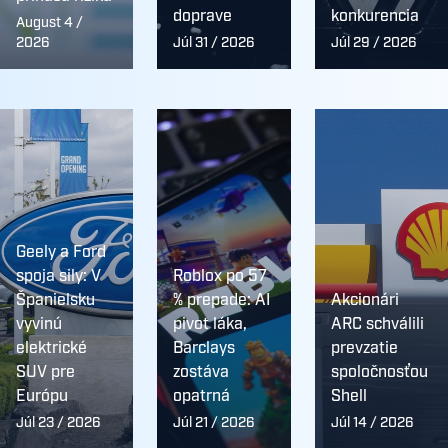
doprave
konkurencia
August 4 /
2026
Júl 31 / 2026
Júl 29 / 2026
Geely a Ford
spoja sily: V
Roblox po 57
Španielsku
% prepade: AI
Akcionári
vyvinú
pivot láka,
ARC schválili
elektrické
Barclays
prevzatie
SUV pre
zostáva
spoločnosťou
Európu
opatrná
Shell
Júl 23 / 2026
Júl 21 / 2026
Júl 14 / 2026