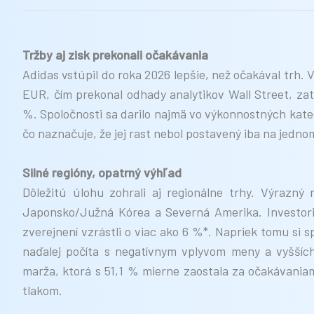
Tržby aj zisk prekonali očakávania
Adidas vstúpil do roka 2026 lepšie, než očakával trh.
EUR, čím prekonal odhady analytikov Wall Street, zat
%. Spoločnosti sa darilo najmä vo výkonnostných kat
čo naznačuje, že jej rast nebol postavený iba na jedn
Silné regióny, opatrný výhľad
Dôležitú úlohu zohrali aj regionálne trhy. Výrazný
Japonsko/Južná Kórea a Severná Amerika. Investori 
zverejnení vzrástli o viac ako 6 %*. Napriek tomu si
naďalej počíta s negatívnym vplyvom meny a vyšších
marža, ktorá s 51,1 % mierne zaostala za očakávaniam
tlakom.