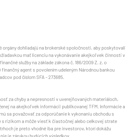
né orgány dohliadajú na brokerské spoločnosti, aby poskytovali
žiadavkou mať licenciu na vykonávanie akejkoľvek činnosti v
finančné služby na základe zákona č. 186/2009 Z. z. o
 finančný agent s povolením udeleným Národnou bankou
radcov pod číslom SFA - 273685.
nosť za chyby a nepresnosti v uverejňovaných materiáloch,
ženej na akejkoľvek informácii publikovanej TFM. Informácie a
smú sa považovať za odporúčanie k vykonaniu obchodu s
s rizikom a môže viesť k čiastočnej alebo celkovej strate
rhoch je preto vhodné iba pre investorov, ktorí dokážu
 nie je zárukou budúcich výsledkov.