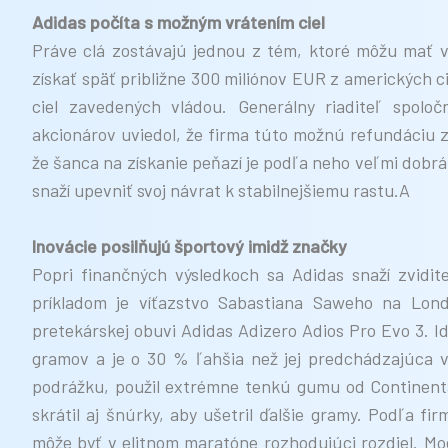
Adidas počíta s možným vrátením ciel
Práve clá zostávajú jednou z tém, ktoré môžu mať v
získať späť približne 300 miliónov EUR z amerických c
ciel zavedených vládou. Generálny riaditeľ spol
akcionárov uviedol, že firma túto možnú refundáciu z
že šanca na získanie peňazí je podľa neho veľmi dobrá.
snaží upevniť svoj návrat k stabilnejšiemu rastu.A
Inovácie posilňujú športový imidž značky
Popri finančných výsledkoch sa Adidas snaží zvidit
príkladom je víťazstvo Sabastiana Saweho na Lon
pretekárskej obuvi Adidas Adizero Adios Pro Evo 3. Id
gramov a je o 30 % ľahšia než jej predchádzajúca ver
podrážku, použil extrémne tenkú gumu od Continental
skrátil aj šnúrky, aby ušetril ďalšie gramy. Podľa f
môže byť v elitnom maratóne rozhodujúci rozdiel. Mod