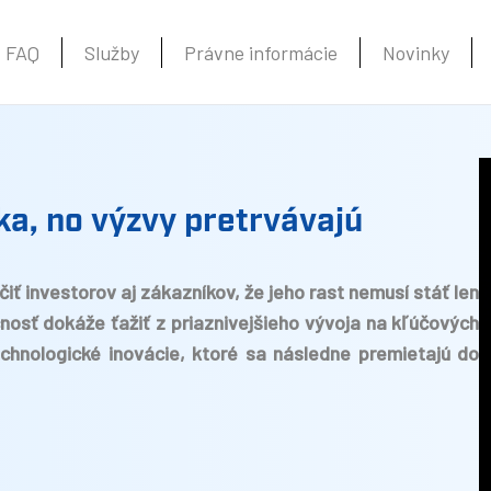
FAQ
Služby
Právne informácie
Novinky
oka, no výzvy pretrvávajú
ť investorov aj zákazníkov, že jeho rast nemusí stáť len
čnosť dokáže ťažiť z priaznivejšieho vývoja na kľúčových
chnologické inovácie, ktoré sa následne premietajú do