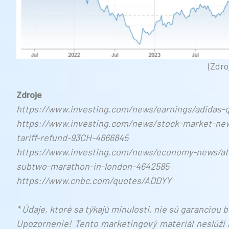
(Zdro
Zdroje
https://www.investing.com/news/earnings/adidas-q
https://www.investing.com/news/stock-market-news
tariff-refund-93CH-4666845
https://www.investing.com/news/economy-news/ath
subtwo-marathon-in-london-4642585
https://www.cnbc.com/quotes/ADDYY
* Údaje, ktoré sa týkajú minulosti, nie sú garanciou
Upozornenie! Tento marketingový materiál neslúži 