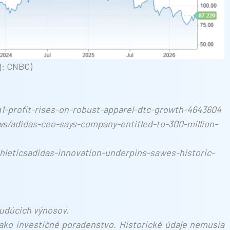
j: CNBC)
1-profit-rises-on-robust-apparel-dtc-growth-4643604
/adidas-ceo-says-company-entitled-to-300-million-
leticsadidas-innovation-underpins-sawes-historic-
 budúcich výnosov.
ako investičné poradenstvo. Historické údaje nemusia