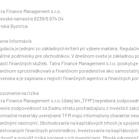
tra Finance Management s.r.o.
jevské námestie 6239/6 974 04
nská Bystrica
ávne informácie
ulácia je jedným zo základných kritérií pri výbere makléra. Regulač
alitné podmienky pre obchodníkov. V dnešnom svete je základnou po
asti finančných služieb. Tatra Finance Management s.r.o. poskytuje 
nančnom sprostredkovaní a finančnom poradenstve ako samostatný
ovenska a je zapísaná v registri finančných agentov a finančných po
ozornenie na riziká
tra Finance Management s.r.o. (ďalej len „TFM“) nepreberá zodpoved
nesie zodpovednosť za žiadnu stratu pochádzajúcu z investícií zalo
formačné materiály uverejnené TFM majú informatívny charakter ne
nančnými nástrojmi. Obchodovanie na kapitálových trhoch je spojené 
vestovaných finančných prostriedkov. Investovanie na kapitálových t
hopiť a posúdiť riziká spojené s ich investíciami. Minulá výkonnosť