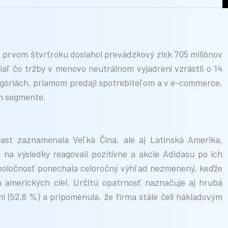
 V prvom štvrťroku dosiahol prevádzkový zisk 705 miliónov
iaľ čo tržby v menovo neutrálnom vyjadrení vzrástli o 14
egóriách, priamom predaji spotrebiteľom a v e-commerce,
om segmente.
 rast zaznamenala Veľká Čína, ale aj Latinská Amerika,
na výsledky reagovali pozitívne a akcie Adidasu po ich
 spoločnosť ponechala celoročný výhľad nezmenený, keďže
 amerických ciel. Určitú opatrnosť naznačuje aj hrubá
i (52,6 %) a pripomenula, že firma stále čelí nákladovým