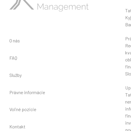
Ta
Ky
Ba
Pr
O nás
Reg
kv
FAQ
obl
fi
Sl
Služby
Up
Právne informácie
Ta
ne
in
Voľné pozicie
fi
in
Kontakt
poc