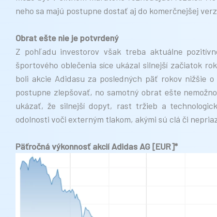
neho sa majú postupne dostať aj do komerčnejšej verz
Obrat ešte nie je potvrdený
Z pohľadu investorov však treba aktuálne pozitív
športového oblečenia síce ukázal silnejší začiatok r
boli akcie Adidasu za posledných päť rokov nižšie 
postupne zlepšovať, no samotný obrat ešte nemožno 
ukázať, že silnejší dopyt, rast tržieb a technologi
odolnosti voči externým tlakom, akými sú clá či nepria
Päťročná výkonnosť akcií Adidas AG [EUR]*