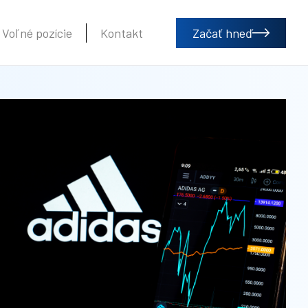
Voľné pozície
Kontakt
Začať hneď