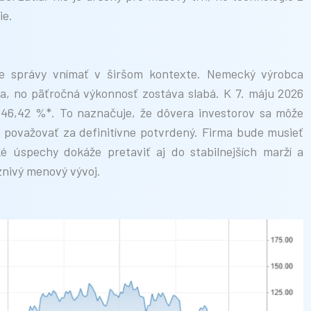
ie.
ne správy vnímať v širšom kontexte. Nemecký výrobca
oka, no päťročná výkonnosť zostáva slabá. K 7. máju 2026
o 46,42 %*. To naznačuje, že dôvera investorov sa môže
považovať za definitívne potvrdený. Firma bude musieť
cké úspechy dokáže pretaviť aj do stabilnejších marží a
znivý menový vývoj.