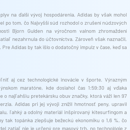
plyv na ďalší vývoj hospodárenia. Adidas by však mohol
iel po tom, čo Najvyšší súd rozhodol o zrušení núdzových
očnosti Bjorn Gulden na výročnom valnom zhromaždení
atiaľ nezahrnula do účtovníctva. Zároveň však naznačil,
 Pre Adidas by tak išlo o dodatočný impulz v čase, keď sa
eľniť aj cez technologické inovácie v športe. Výrazným
dýnskom maratóne, kde dosiahol čas 1:59:30 aj vďaka
e o najľahšiu pretekársku obuv značky, ktorá váži len 97
zia. Adidas pri jej vývoji znížil hmotnosť peny, upravil
u, ľahký a odolný materiál inšpirovaný kitesurfingom a
irmy tak topánka zlepšuje bežeckú ekonomiku o 1,6 %, čo
el zatiaľ nie je určený pre masový trh, no technológie z